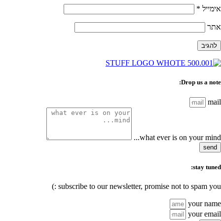
אימייל
*
אתר
Drop us a note:
mail
what ever is on your mind...
send
stay tuned:
subscribe to our newsletter, promise not to spam you :)
your name
your email