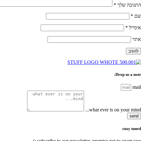
התגובה שלך
*
שם
*
אימייל
*
אתר
Drop us a note:
mail
what ever is on your mind...
send
stay tuned:
subscribe to our newsletter, promise not to spam you :)