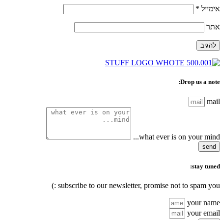
אימייל
*
אתר
Drop us a note:
mail
what ever is on your mind...
send
stay tuned:
subscribe to our newsletter, promise not to spam you :)
your name
your email