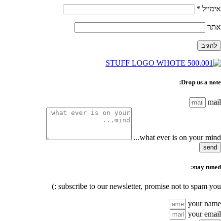
אימייל
*
אתר
Drop us a note:
mail
what ever is on your mind...
send
stay tuned:
subscribe to our newsletter, promise not to spam you :)
your name
your email