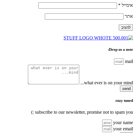
אימייל
*
אתר
Drop us a note:
mail
what ever is on your mind...
send
stay tuned:
subscribe to our newsletter, promise not to spam you :)
your name
your email