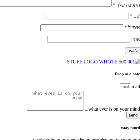
התגובה שלך
*
שם
*
אימייל
*
אתר
Drop us a note:
mail
what ever is on your mind...
send
stay tuned:
subscribe to our newsletter, promise not to spam you :)