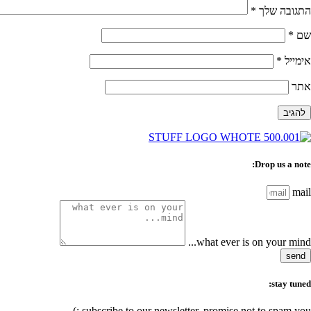
התגובה שלך
*
שם
*
אימייל
*
אתר
Drop us a note:
mail
what ever is on your mind...
send
stay tuned:
subscribe to our newsletter, promise not to spam you :)