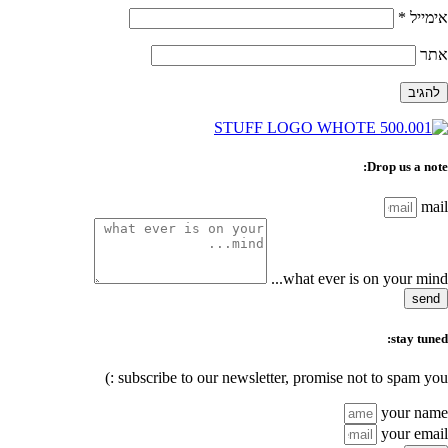
אימייל
*
אתר
Drop us a note:
mail
what ever is on your mind...
send
stay tuned:
subscribe to our newsletter, promise not to spam you :)
your name
your email