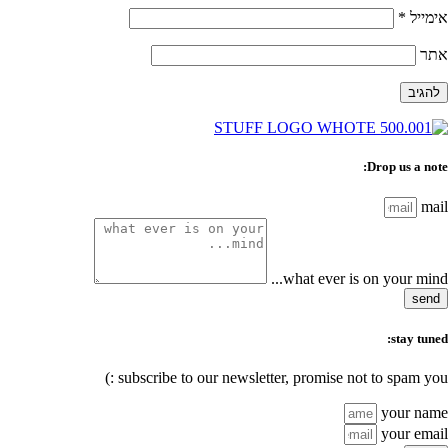
אימייל
*
אתר
Drop us a note:
mail
what ever is on your mind...
send
stay tuned:
subscribe to our newsletter, promise not to spam you :)
your name
your email