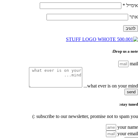
אימייל
*
אתר
Drop us a note:
mail
what ever is on your mind...
send
stay tuned:
subscribe to our newsletter, promise not to spam you :)
your name
your email