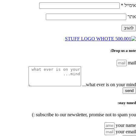
אימייל
*
אתר
Drop us a note:
mail
what ever is on your mind...
send
stay tuned:
subscribe to our newsletter, promise not to spam you :)
your name
your email