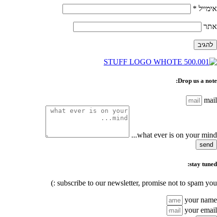
אימייל
*
אתר
Drop us a note:
mail
what ever is on your mind...
send
stay tuned:
subscribe to our newsletter, promise not to spam you :)
your name
your email