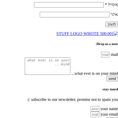
אימייל
*
אתר
Drop us a note:
mail
what ever is on your mind...
send
stay tuned:
subscribe to our newsletter, promise not to spam you :)
your name
your email