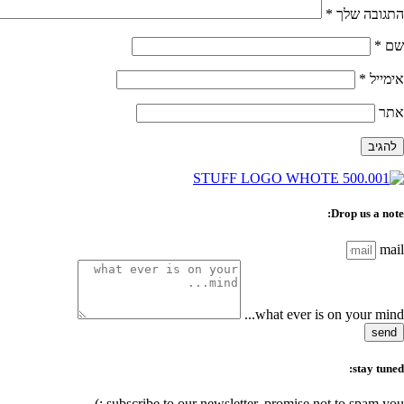
התגובה שלך
*
שם
*
אימייל
*
אתר
Drop us a note:
mail
what ever is on your mind...
send
stay tuned:
subscribe to our newsletter, promise not to spam you :)