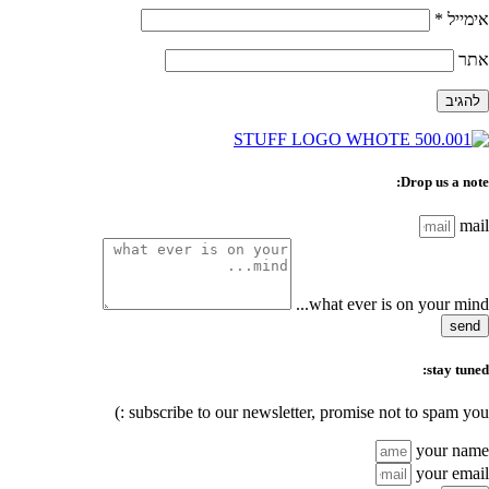
אימייל
*
אתר
Drop us a note:
mail
what ever is on your mind...
send
stay tuned:
subscribe to our newsletter, promise not to spam you :)
your name
your email