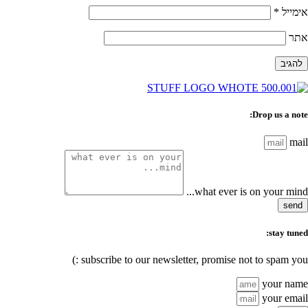
אימייל
*
אתר
Drop us a note:
mail
what ever is on your mind...
send
stay tuned:
subscribe to our newsletter, promise not to spam you :)
your name
your email