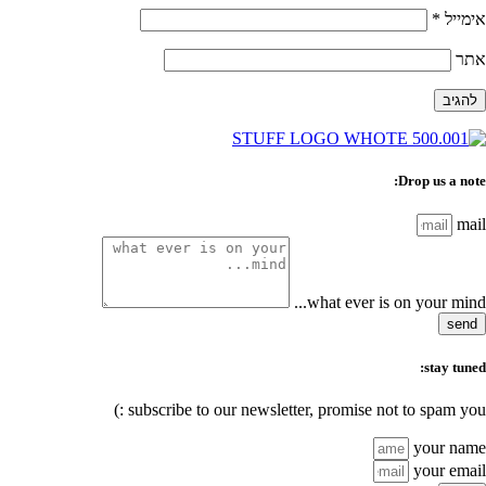
אימייל
*
אתר
Drop us a note:
mail
what ever is on your mind...
send
stay tuned:
subscribe to our newsletter, promise not to spam you :)
your name
your email