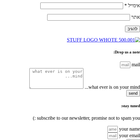
אימייל
*
אתר
Drop us a note:
mail
what ever is on your mind...
send
stay tuned:
subscribe to our newsletter, promise not to spam you :)
your name
your email