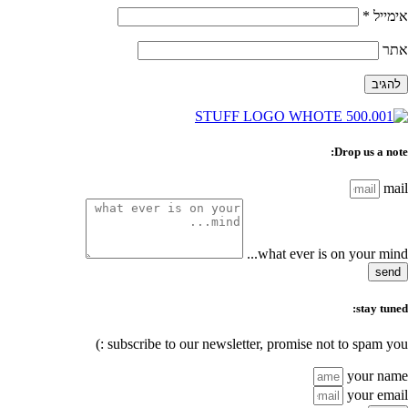
אימייל
*
אתר
Drop us a note:
mail
what ever is on your mind...
send
stay tuned:
subscribe to our newsletter, promise not to spam you :)
your name
your email