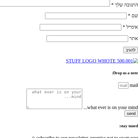
התגובה שלך
*
שם
*
אימייל
*
אתר
Drop us a note:
mail
what ever is on your mind...
send
stay tuned:
subscribe to our newsletter, promise not to spam you :)